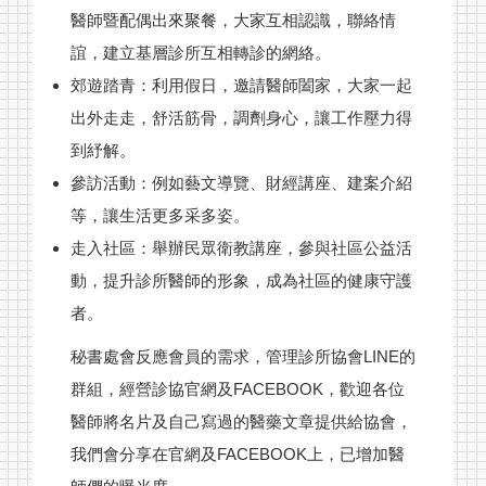
醫師暨配偶出來聚餐，大家互相認識，聯絡情
會員診所據點
誼，建立基層診所互相轉診的網絡。
會議室租借辦法
相關須知
郊遊踏青：利用假日，邀請醫師闔家，大家一起
出外走走，舒活筋骨，調劑身心，讓工作壓力得
聯絡我們
到紓解。
參訪活動：例如藝文導覽、財經講座、建案介紹
等，讓生活更多采多姿。
走入社區：舉辦民眾衛教講座，參與社區公益活
動，提升診所醫師的形象，成為社區的健康守護
者。
秘書處會反應會員的需求，管理診所協會LINE的
群組，經營診協官網及FACEBOOK，歡迎各位
醫師將名片及自己寫過的醫藥文章提供給協會，
我們會分享在官網及FACEBOOK上，已增加醫