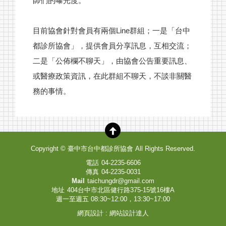
師們的曝光度。
目前協會針對會員有兩個Line群組；一是「台中
都診所協會」，提供會員分享訊息，互相交流；
二是「公佈欄不聊天」，由協會公告重要訊息、
或醫療政策資訊，在此群組不聊天，不談非關醫
務的事情。
Copyright ©
臺中市台中都診所協會
All Rights Reserved.
電話
04-2235-6606
傳真
04-2235-0031
Mail
taichungdr@gmail.com
地址
404台中市北區健行路375-15號16樓A
週一至週五 08:30~12:00，13:30~17:00
網頁設計
:
網站設計達人