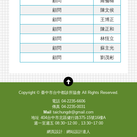
顧問
羅倫檭
顧問
陳文侯
顧問
王博正
顧問
陳正和
顧問
林恆立
顧問
蘇主光
顧問
劉茂彬
Copyright ©
臺中市台中都診所協會
All Rights Reserved.
電話
04-2235-6606
傳真
04-2235-0031
Mail
taichungdr@gmail.com
地址
404台中市北區健行路375-15號16樓A
週一至週五 08:30~12:00，13:30~17:00
網頁設計
:
網站設計達人