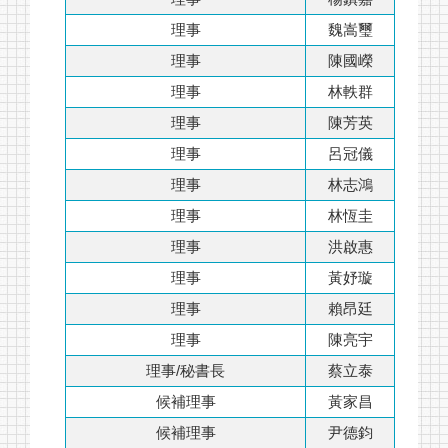
理事
魏嵩璽
理事
陳國嶸
理事
林軼群
關於我們
理事
陳芳英
最新消息
理事
呂冠儀
單位介紹
理事
林志鴻
理事
林恆圭
監理事名單
理事
洪啟惠
會員診所據點
理事
黃妤璇
會議室租借辦法
相關須知
理事
賴昂廷
理事
陳亮宇
聯絡我們
理事/秘書長
蔡立泰
候補理事
黃家昌
候補理事
尹德鈞