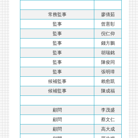
常務監事
廖倩茹
監事
曾憲彰
監事
倪仁仰
監事
錢方鵬
監事
胡瑞銘
監事
陳俊同
監事
張明璋
候補監事
賴愈凱
候補監事
陳成福
顧問
李茂盛
顧問
蔡文仁
顧問
高大成