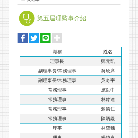
第五屆理監事介紹
職稱
姓名
理事長
鄭元凱
副理事長/常務理事
吳欣席
副理事長/常務理事
吳奇宇
常務理事
施以中
常務理事
林銘達
常務理事
賴德仁
常務理事
陳炳錕
理事
林肇穗
理事
楊鎮嘉